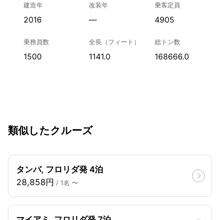
建造年
改装年
乗客定員
2016
—
4905
乗務員数
全長（フィート）
総トン数
1500
1141.0
168666.0
類似したクルーズ
タンパ, フロリダ発 4泊
28,858円
/ 1名 〜
マイアミ, フロリダ発 7泊