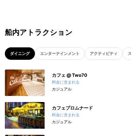
船内アトラクション
ダイニング
エンターテインメント
アクティビティ
スパ
カフェ @ Two70
料金に含まれる
カジュアル
カフェプロムナード
料金に含まれる
カジュアル