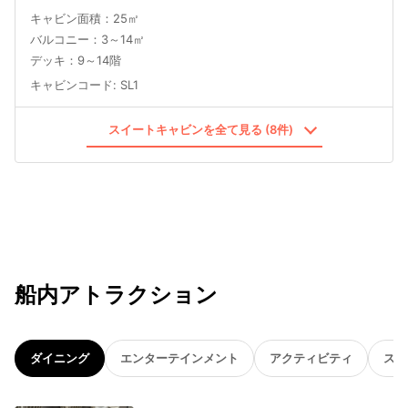
キャビン面積：25㎡
バルコニー：3～14㎡
デッキ：9～14階
キャビンコード
:
SL1
スイートキャビンを全て見る (8件)
船内アトラクション
ダイニング
エンターテインメント
アクティビティ
スパ