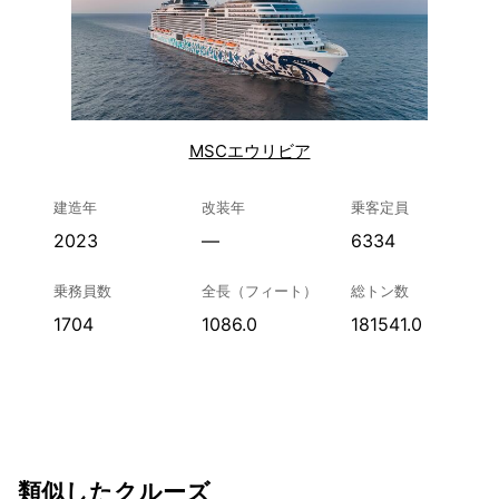
MSCエウリビア
建造年
改装年
乗客定員
2023
—
6334
乗務員数
全長（フィート）
総トン数
1704
1086.0
181541.0
類似したクルーズ