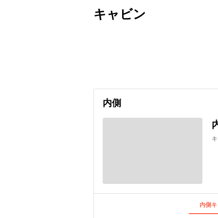
キャビン
出発日
利用者数
undefined
内側
キ
内側キ