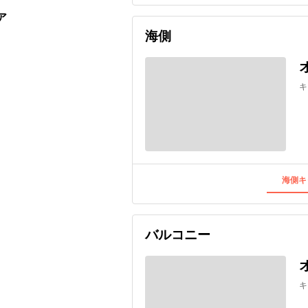
ア
海側
キ
海側キ
バルコニー
キ