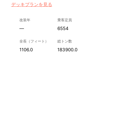
デッキプランを見る
改装年
乗客定員
—
6554
全長（フィート）
総トン数
1106.0
183900.0