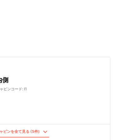
検索する
内側
ャビンコード
:
I1
ャビンを全て見る (5件)