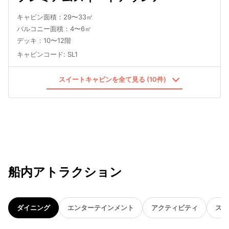
キャビン面積：29〜33㎡
バルコニー面積：4〜6㎡
デッキ：10〜12階
キャビンコード
:
SL1
スイートキャビンを全て見る (10件)
船内アトラクション
ダイニング
エンターテインメント
アクティビティ
スパ