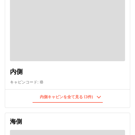
内側
キャビンコード
:
IB
内側キャビンを全て見る (3件)
海側