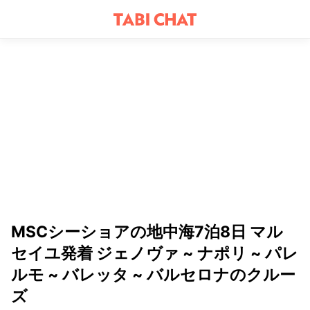
MSCシーショアの地中海7泊8日 マル
セイユ発着 ジェノヴァ ~ ナポリ ~ パレ
ルモ ~ バレッタ ~ バルセロナのクルー
ズ