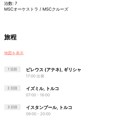
泊数
:
7
MSCオーケストラ
/
MSCクルーズ
旅程
地図を表示
1 日目
ピレウス (アテネ), ギリシャ
17:00 出発
2 日目
イズミル, トルコ
07:00 - 16:00
3 日目
イスタンブール, トルコ
09:00 - 20:00