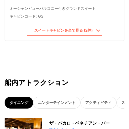
オーシャンビューバルコニー付きグランドスイート
キャビンコード
:
GS
スイートキャビンを全て見る (2件)
船内アトラクション
ダイニング
エンターテインメント
アクティビティ
スパ
ザ・バカロ・ベネチアン・バー