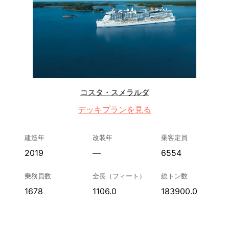
コスタ・スメラルダ
デッキプランを見る
建造年
改装年
乗客定員
2019
—
6554
乗務員数
全長（フィート）
総トン数
1678
1106.0
183900.0