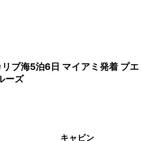
リブ海5泊6日 マイアミ発着 プエ
ルーズ
キャビン