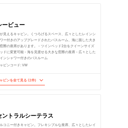
シービュー
が見えるキャビン。くつろげるスペース、広々としたレインシ
ワー付きのアップグレードされたバスルーム、海に面した大き
窓際の座席があります。 - ツインベッド2台をクイーンサイズ
ッドに変更可能 - 海を見渡せる大きな窓際の座席 - 広々とした
インシャワー付きのバスルーム
ャビンコード
:
VW
ャビンを全て見る (2件)
セントラルシーテラス
ルコニー付きキャビン。フレキシブルな座席、広々としたレイ