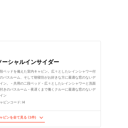
検索する
ソーシャルインサイダー
段ベッドを備えた室内キャビン。広々としたレインシャワー付
のバスルーム、そして朝寝坊がお好きな方に最適な窓のないデ
イン。 - 共用の二段ベッド - 広々としたレインシャワーと洗面
付きのバスルーム - 夜遅くまで働くクルーに最適な窓のないデ
イン
ャビンコード
:
I4
ャビンを全て見る (3件)