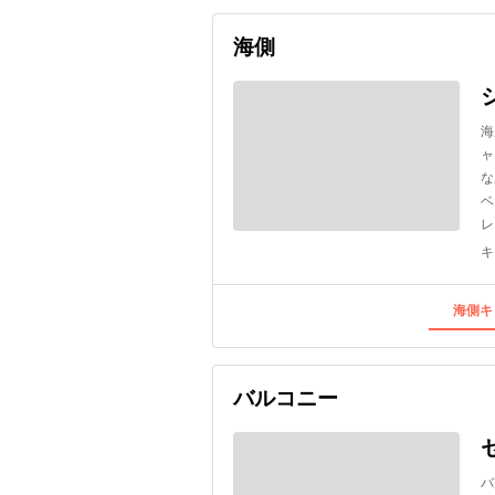
海側
海
ャ
な
ベ
レ
キ
海側キ
バルコニー
バ