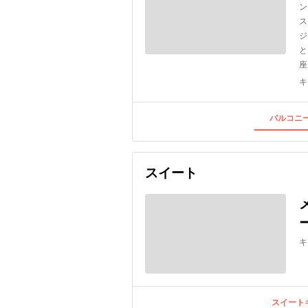
ン
ス
ジ
と
座
キ
バルコニー
スイート
キ
スイートキ