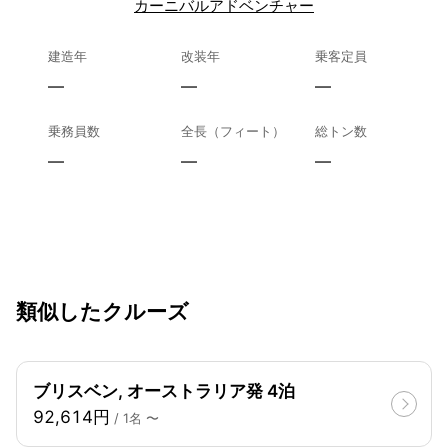
カーニバルアドベンチャー
建造年
改装年
乗客定員
—
—
—
乗務員数
全長（フィート）
総トン数
—
—
—
類似したクルーズ
ブリスベン, オーストラリア発 4泊
92,614円
/ 1名 〜