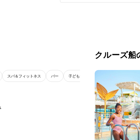
クルーズ船
スパ＆フィットネス
バー
子ども向け
ュ