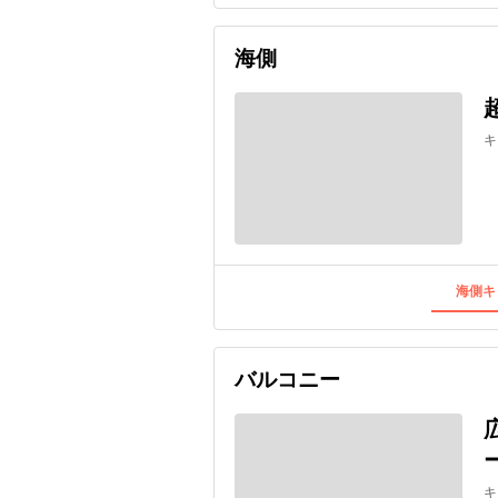
海側
キ
海側キ
バルコニー
キ