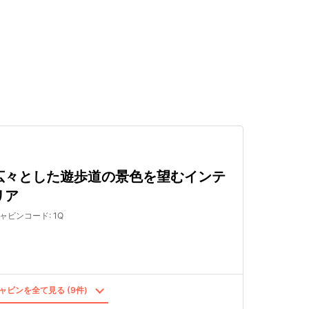
検索する
広々とした遊歩道の景色を望むインテ
リア
ャビンコード
:
1Q
ャビンを全て見る (9件)