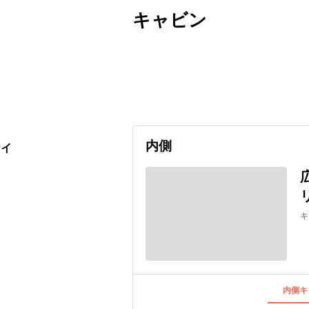
キャビン
出発日
利用者数
undefined
内側
ケイ
キ
内側キ