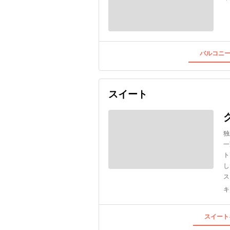
バルコニー
スイート
独
一
ト
し
ス
キ
スイート