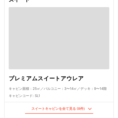
プレミアムスイートアウレア
キャビン面積：25㎡／バルコニー：3〜14㎡／デッキ：9〜14階
キャビンコード
:
SL1
スイートキャビンを全て見る (8件)