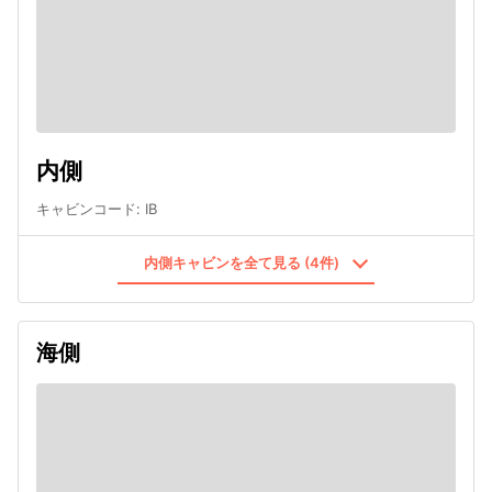
内側
キャビンコード
:
IB
内側キャビンを全て見る (4件)
海側