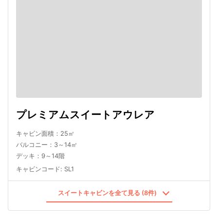
プレミアムスイートアウレア
キャビン面積：25㎡
バルコニー：3～14㎡
デッキ：9～14階
キャビンコード
:
SL1
スイートキャビンを全て見る (8件)