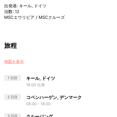
出発港
:
キール, ドイツ
泊数
:
12
MSCエウリビア
/
MSCクルーズ
旅程
地図を表示
1 日目
キール, ドイツ
18:00 出発
2 日目
コペンハーゲン, デンマーク
08:00 - 18:00
3 日目
クルージング