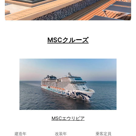
MSCクルーズ
MSCエウリビア
建造年
改装年
乗客定員