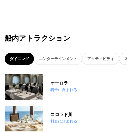
船内アトラクション
ダイニング
エンターテインメント
アクティビティ
スパ
オーロラ
料金に含まれる
コロラド川
料金に含まれる