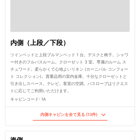
内側（上段／下段）
ツインベッドと上段プルマンベッド 1 台。デスクと椅子。シャワ
ー付きのフルバスルーム。クローゼット 3 室。専属のルーム ス
チュワード。柔らかくて心地よいリネン (カーニバル コンフォー
ト コレクション)。貴重品用の室内金庫。十分なクローゼットと
引き出しスペース。テレビ。客室の空調。バスローブはリクエス
トに応じてご利用いただけます。
キャビンコード
:
1A
内側キャビンを全て見る (13件)
海側