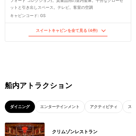
フォート コレクション)。貴重品用の室内金庫。十分なクローゼ
ットと引き出しスペース。テレビ。客室の空調
キャビンコード
:
GS
スイートキャビンを全て見る (4件)
船内アトラクション
ダイニング
エンターテインメント
アクティビティ
スパ
クリムゾンレストラン