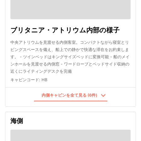
ブリタニア・アトリウム内部の様子
中央アトリウムを見渡せる内側客室。コンパクトながら寝室とリ
ビングスペースを備え、船上での静かで快適な滞在をお約束しま
す。 - ツインベッドはキングサイズベッドに変換可能 - 船のメイ
ンホールを見渡せる内側窓 - ワードローブとベッドサイド収納の
近くにライティングデスクを完備
キャビンコード
:
HB
内側キャビンを全て見る (6件)
海側