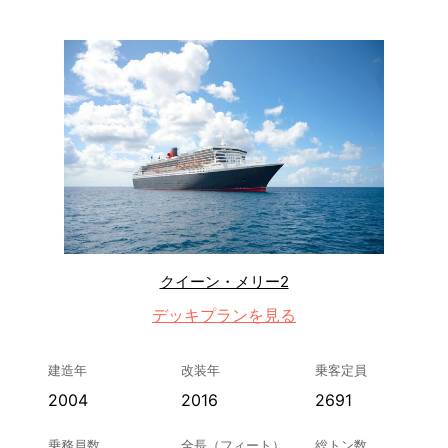
クイーン・メリー2
デッキプランを見る
建造年
改装年
乗客定員
2004
2016
2691
乗務員数
全長（フィート）
総トン数