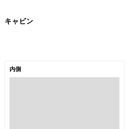
キャビン
出発日
利用者数
undefined
内側