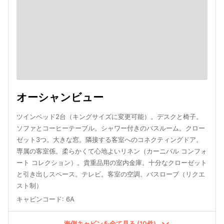
オーシャンビュー
ツインベッド2台（キングサイズに変更可能）。デスクと椅子。
ソファとコーヒーテーブル。シャワー付きのバスルーム。クロー
ゼット3つ。大きな窓。隣接する客室へのコネクティングドア。
専属の客室係。柔らかくて心地よいリネン（カーニバル コンフォ
ート コレクション）。貴重品用の室内金庫。十分なクローゼット
と引き出しスペース。テレビ。客室の空調。バスローブ（リクエ
スト制）
キャビンコード
:
6A
海側キャビンを全て見る (10件)