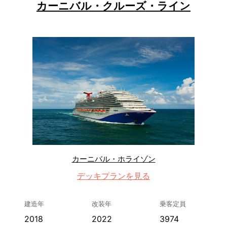
カーニバル・クルーズ・ライン
カーニバル・ホライゾン
デッキプランを見る
建造年
改装年
乗客定員
2018
2022
3974