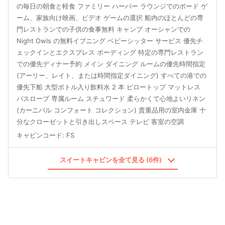
の毎日の朝食と軽食 ファミリー ハーバー ラウンジでのボード ゲ
ーム、家族向け映画、ビデオ ゲームの選択 船内のほとんどの専
門レストランでの子供の食事無料 キャンプ オーシャンでの
Night Owls の無料イブニング ベビーシッター サービス 優先チ
ェックインとエクスプレス ボーディング 特定の専門レストラン
での優先ディナー予約 メイン ダイニング ルームの優先時間指定
(アーリー、レイト、または時間指定ダイニング) すべての港での
優先下船 大型ボトル入り飲料水 2 本 ピロートップ マットレス
バスローブ 専属ルーム スチュワード 柔らかくて心地よいリネン
(カーニバル コンフォート コレクション) 貴重品用の室内金庫 十
分なクローゼットと引き出しスペース テレビ 客室の空調
キャビンコード
:
FS
スイートキャビンを全て見る (6件)