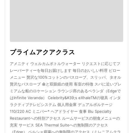
プライムアクアクラス
アメニティ ウェルカムボトルウォーター リクエストに応じてフ
レーバーティーを毎日お届けします 毎日のおいしい料理 ピロー
メニュー 贅沢な100%コットンのバスローブ、スリッパ、タオル
贅沢なバスローブ 傘と双眼鏡の使用 客室の特徴 スパに近いプレ
ミアムな船のロケーション ラウンジ席のあるベランダ（Edgeで
はInfinite Veranda） Celebrity&#39;s eXhaleTMの寝具 インタ
ラクティブテレビシステム 個人用金庫 デュアルボルテージ
110/220 AC ミニバー* ヘアドライヤー 食事 Blu Specialty
Restaurantへの特別アクセス ルームサービスの朝食メニューの
充実 サービス SEA Thermal Suiteへの無制限のアクセス
（Edge） ペルシャ庭園への無制限のアクセス（ミレニアムクラ