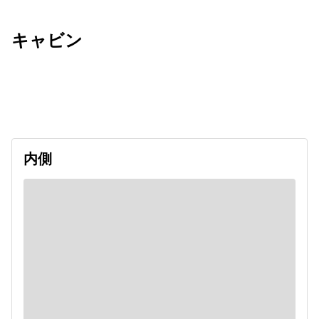
キャビン
出発日
利用者数
undefined
内側