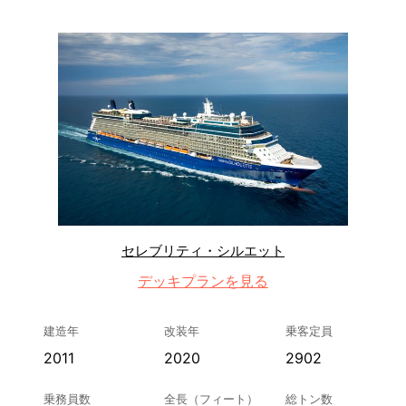
セレブリティ・シルエット
デッキプランを見る
建造年
改装年
乗客定員
2011
2020
2902
乗務員数
全長（フィート）
総トン数