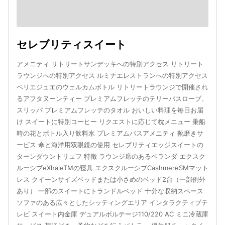
セレブリティスイート
アメニティ リトリートサンデッキへの特別アクセス リトリート
ラウンジへの特別アクセス ルミナエレストランへの特別アクセス
ペリエジュエのウェルカムボトル リトリートラウンジで開催され
るアフタヌーンティー プレミアムフレッテのテリーバスローブ、
スリッパ プレミアムフレッテのタオル おいしい料理を毎日お届
け スイートに特別コーヒー リクエストに応じて枕メニュー 乗船
時の花とボトル入り飲料水 プレミアムバスアメニティ 靴磨きサ
ービス 傘と海洋用双眼鏡の使用 セレブリティエッジスイートの
ターンダウントリュフ 特徴 ラウンジ席のあるベランダ エクスク
ルーシブeXhaleTMの寝具 エクスクルーシブCashmereSMマット
レス クイーンサイズベッドまたは小さめのベッド2台（一部例外
あり） 一部のスイートにトランドルベッド 十分な収納スペース
ソファのある広々としたシッティングエリア インタラクティブテ
レビ スイート内金庫 デュアルボルテージ110/220 AC ミニ冷蔵庫