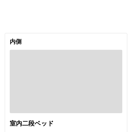
出発日
利用者数
2026/11/01
内側
室内二段ベッド