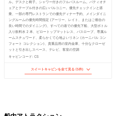
ル。デスクと椅子。シャワー付きのフルバスルーム。パティオチ
ェアとテーブル付きの広いバルコニー。優先チェックインと搭
乗、一部の専門レストランでの優先ディナー予約、メインダイニ
ングルームの優先時間指定 (アーリー、レイト、またはご都合の
良い時間でのダイニング)、すべての港での優先下船、大型ボトル
入り飲料水 2 本、ピロートップマットレス、バスローブ、専属ル
ームスチュワード、柔らかくて心地よいリネン (カーニバル コン
フォート コレクション)、貴重品用の室内金庫、十分なクローゼ
ットと引き出しスペース、テレビ、客室の空調
キャビンコード
:
CS
スイートキャビンを全て見る (5件)