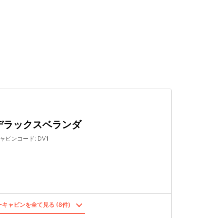
検索する
デラックスベランダ
ャビンコード
:
DV1
キャビンを全て見る (8件)