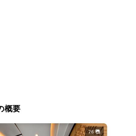
の概要
26