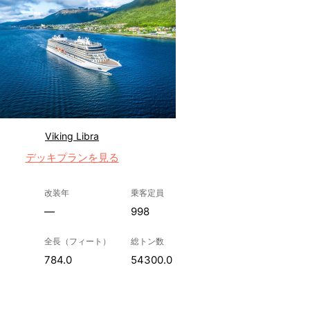
Viking Libra
デッキプランを見る
改装年
乗客定員
—
998
全長（フィート）
総トン数
784.0
54300.0