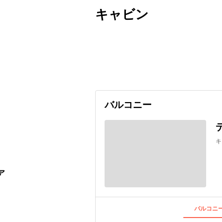
キャビン
出発日
利用者数
undefined
バルコニー
キ
ア
バルコニー