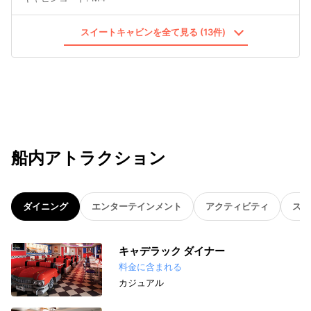
スイートキャビンを全て見る (13件)
船内アトラクション
ダイニング
エンターテインメント
アクティビティ
スパ
キャデラック ダイナー
料金に含まれる
カジュアル