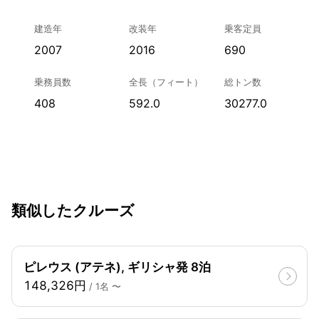
建造年
改装年
乗客定員
2007
2016
690
乗務員数
全長（フィート）
総トン数
408
592.0
30277.0
類似したクルーズ
ピレウス (アテネ), ギリシャ発 8泊
148,326円
/ 1名 〜