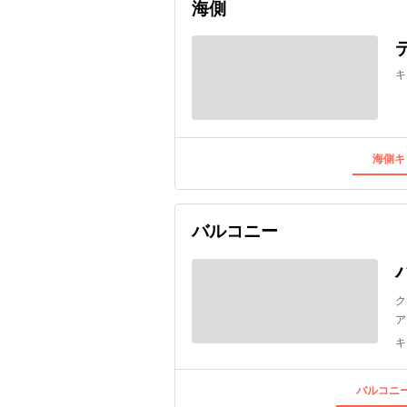
海側
キ
海側キ
バルコニー
ク
ア
キ
バルコニー