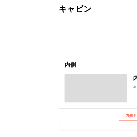
キャビン
出発日
利用者数
2026/12/12
内側
キ
内側キ