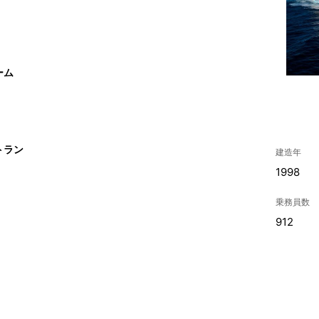
ーム
トラン
建造年
1998
乗務員数
912