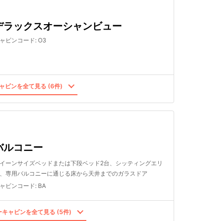
デラックスオーシャンビュー
ャビンコード
:
O3
ャビンを全て見る (6件)
バルコニー
イーンサイズベッドまたは下段ベッド2台、シッティングエリ
、専用バルコニーに通じる床から天井までのガラスドア
ャビンコード
:
BA
キャビンを全て見る (5件)