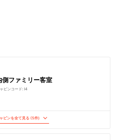
検索する
内側ファミリー客室
ャビンコード
:
I4
ャビンを全て見る (5件)