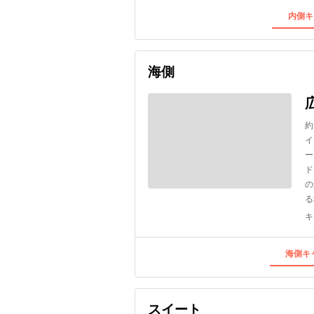
内側キ
海側
約
イ
ー
ド
の
る
キ
海側キャ
スイート