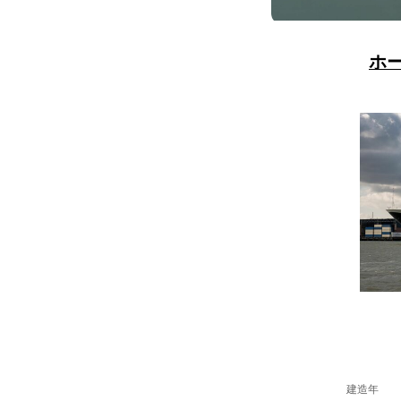
ホ
建造年