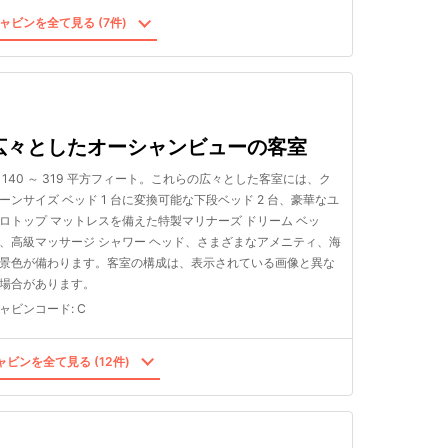
ャビンを全て見る (7件)
広々としたオーシャンビューの客室
 140 ～ 319 平方フィート。これらの広々とした客室には、ク
ーンサイズ ベッド 1 台に変換可能な下段ベッド 2 台、豪華なユ
ロトップ マットレスを備えた特製マリナーズ ドリーム ベッ
、高級マッサージ シャワー ヘッド、さまざまなアメニティ、海
景色が備わります。客室の構成は、表示されている画像と異な
場合があります。
ャビンコード
:
C
ビンを全て見る (12件)