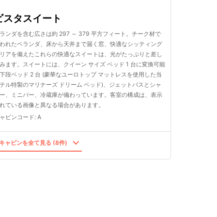
ビスタスイート
ランダを含む広さは約 297 ～ 379 平方フィート。チーク材で
われたベランダ、床から天井まで届く窓、快適なシッティング
リアを備えたこれらの快適なスイートは、光がたっぷりと差し
みます。スイートには、クイーン サイズ ベッド 1 台に変換可能
下段ベッド 2 台 (豪華なユーロトップ マットレスを使用した当
テル特製のマリナーズ ドリーム ベッド)、ジェットバスとシャ
ー、ミニバー、冷蔵庫が備わっています。客室の構成は、表示
れている画像と異なる場合があります。
ャビンコード
:
A
キャビンを全て見る (8件)