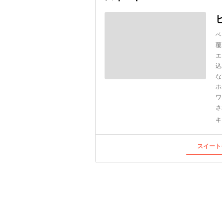
ベ
覆
エ
込
な
ホ
ワ
さ
キ
スイート