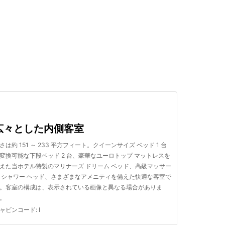
検索する
広々とした内側客室
さは約 151 ～ 233 平方フィート。クイーンサイズ ベッド 1 台
変換可能な下段ベッド 2 台、豪華なユーロトップ マットレスを
えた当ホテル特製のマリナーズ ドリーム ベッド、高級マッサー
 シャワー ヘッド、さまざまなアメニティを備えた快適な客室で
。客室の構成は、表示されている画像と異なる場合がありま
。
ャビンコード
:
I