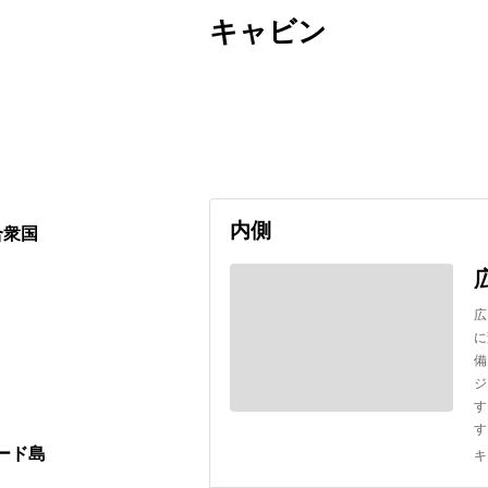
キャビン
出発日
利用者数
undefined
内側
合衆国
広
に
備
ジ
す
す
ード島
キ