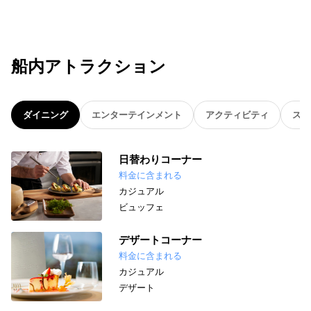
船内アトラクション
ダイニング
エンターテインメント
アクティビティ
スパ
日替わりコーナー
料金に含まれる
カジュアル
ビュッフェ
デザートコーナー
料金に含まれる
カジュアル
デザート