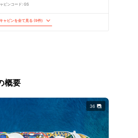
ャビンコード
:
GS
キャビンを全て見る (9件)
の概要
36