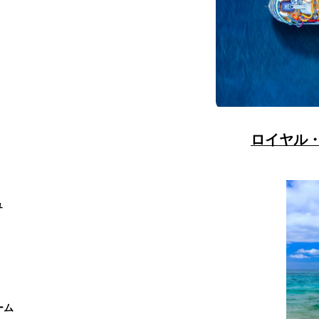
ロイヤル
ュ
ーム