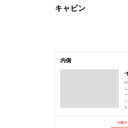
キャビン
出発日
利用者数
2026/09/18
内側
内
ム
ベ
レ
キ
内側キ