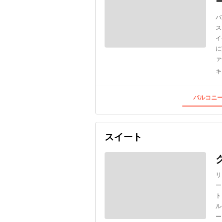
バ
ス
イ
に
ァ
キ
バルコニー
スイート
リ
ー
ト
ル
ー