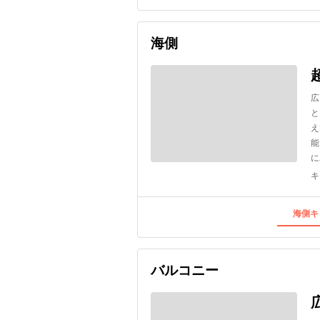
海側
広
と
え
能
に
キ
海側キ
バルコニー