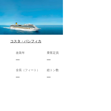
コスタ・パシフィカ
改装年
乗客定員
—
—
全長（フィート）
総トン数
—
—