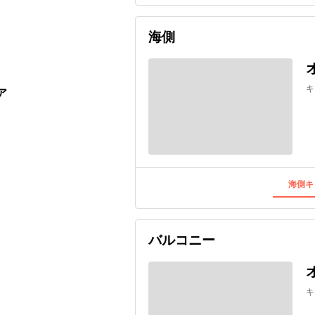
海側
キ
ア
海側キ
バルコニー
キ