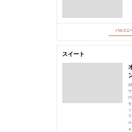
バルコニー
スイート
2
サ
の
を
ッ
ラ
ム
キ