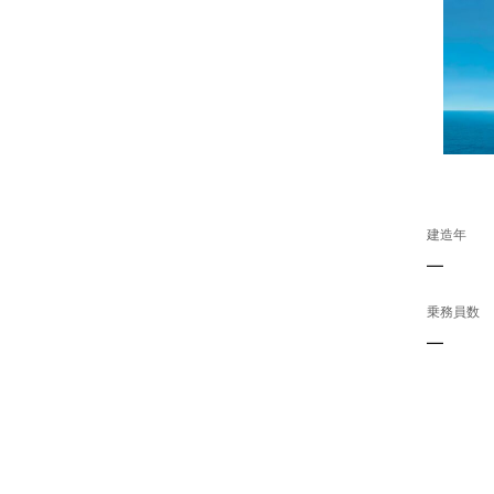
建造年
—
乗務員数
—