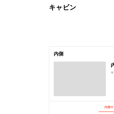
キャビン
出発日
利用者数
undefined
内側
キ
内側キ