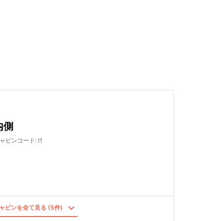
検索する
内側
ャビンコード
:
I1
ャビンを全て見る (5件)