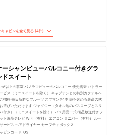
キャビンを全て見る (4件)
オーシャンビューバルコニー付きグラ
ンドスイート
6m²以上の客室 パノラマビューのバルコニー 優先搭乗 バトラー
ービス（ミニスイートを除く） キャプテンとの特別カクテルへ
ご招待 毎日新鮮なフルーツ スプマンテ1本 頭を休める最高の枕
お選びいただけます ジャグジー（タオル地のバスローブとスリ
パ付き）（ミニスイートを除く） バス用品一式 衛星放送付きフ
ット液晶テレビ WiFi（有料） エアコン ミニバー（有料） ルー
サービス ヘアドライヤー セーフティボックス
ャビンコード
:
GS