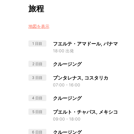
旅程
地図を表示
フエルテ・アマドール, パナマ
1 日目
18:00 出発
クルージング
2 日目
プンタレナス, コスタリカ
3 日目
07:00 - 16:00
クルージング
4 日目
プエルト・チャパス, メキシコ
5 日目
09:00 - 18:00
クルージング
6 日目