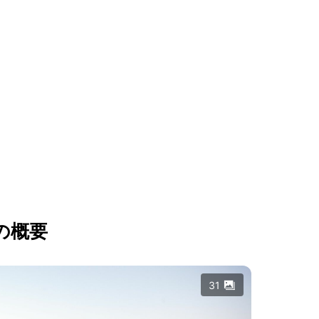
の概要
31