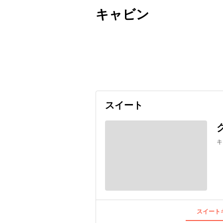
キャビン
出発日
利用者数
undefined
スイート
キ
スイートキ