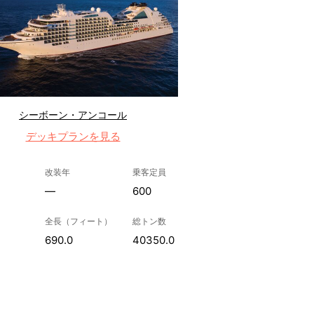
シーボーン・アンコール
デッキプランを見る
改装年
乗客定員
—
600
全長（フィート）
総トン数
690.0
40350.0