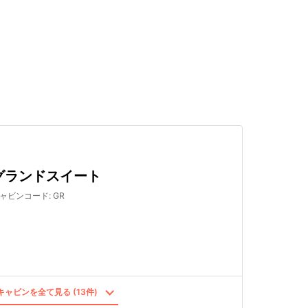
検索する
グランドスイート
ャビンコード
:
GR
ャビンを全て見る (13件)