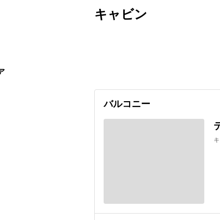
キャビン
出発日
利用者数
2027/04/10
ア
バルコニー
キ