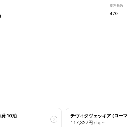
乗務員数
470
H
発 10泊
チヴィタヴェッキア (ローマ)
117,327円
/ 1名 〜