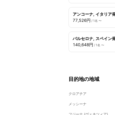
アンコーナ, イタリア発
77,526円
/ 1名 〜
バルセロナ, スペイン発
140,648円
/ 1名 〜
目的地の地域
クロアチア
メッシーナ
フジーナ (ヴェネツィア)