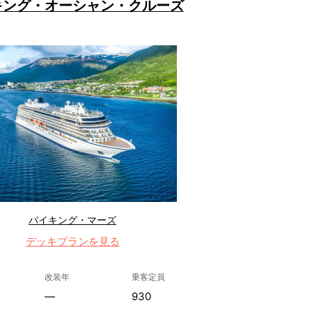
キング・オーシャン・クルーズ
バイキング・マーズ
デッキプランを見る
改装年
乗客定員
—
930