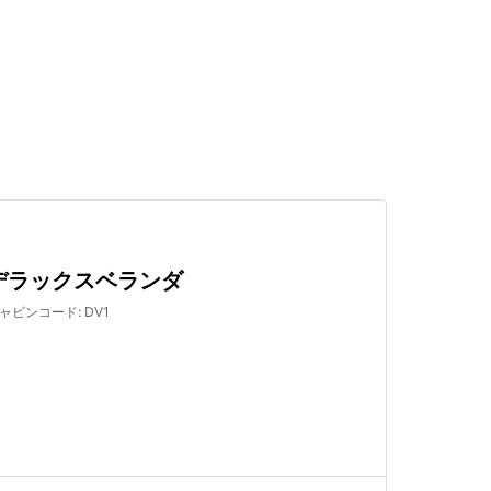
検索する
デラックスベランダ
ャビンコード
:
DV1