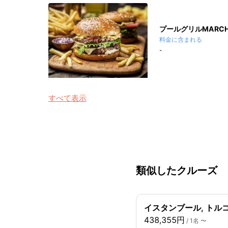
プールグリルMARC
料金に含まれる
-
すべて表示
類似したクルーズ
イスタンブール, トルコ
438,355円
/ 1名 〜