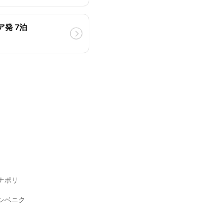
ア発 7泊
ナポリ
シベニク