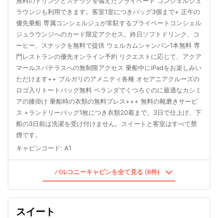
無料のドリンクとスナックを備えたプライベート コンシェルジュ
ラウンジも利用できます。客室1室につきバッグ3個まで+ 正午の
優先乗船 専属コンシェルジュが常駐するプライベートコンシェル
ジュラウンジへのカード限定アクセス。終日ソフトドリンク、コ
ーヒー、スナックを無料で提供 ウェルカムシャンパン1本無料 専
門レストランの優先オンライン予約 リクエストに応じて、アクア
マールスパテラスへの無制限アクセス 乗船中にiPadをお楽しみい
ただけます++ ブルガリのアメニティ各種 オセアニアクルーズの
ロゴ入りトートバッグ無料 ベランダでくつろぐのに最適なカシミ
アの膝掛け 乗船時の衣類の無料プレス+++ 無料の靴磨きサービ
ス +ランドリーバッグ1枚につき衣類20着まで。3日で仕上げ、下
船の3日前は洗濯を受け付けません。スイートと客室はすべて禁
煙です。
キャビンコード
:
A1
バルコニーキャビンを全て見る (8件)
スイート