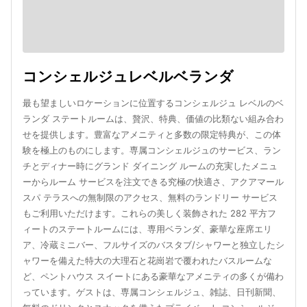
コンシェルジュレベルベランダ
最も望ましいロケーションに位置するコンシェルジュ レベルのベ
ランダ ステートルームは、贅沢、特典、価値の比類ない組み合わ
せを提供します。豊富なアメニティと多数の限定特典が、この体
験を極上のものにします。専属コンシェルジュのサービス、ラン
チとディナー時にグランド ダイニング ルームの充実したメニュ
ーからルーム サービスを注文できる究極の快適さ、アクアマール
スパ テラスへの無制限のアクセス、無料のランドリー サービス
もご利用いただけます。これらの美しく装飾された 282 平方フ
ィートのステートルームには、専用ベランダ、豪華な座席エリ
ア、冷蔵ミニバー、フルサイズのバスタブ/シャワーと独立したシ
ャワーを備えた特大の大理石と花崗岩で覆われたバスルームな
ど、ペントハウス スイートにある豪華なアメニティの多くが備わ
っています。ゲストは、専属コンシェルジュ、雑誌、日刊新聞、