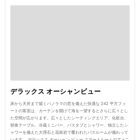
デラックス オーシャンビュー
床から天井まで届くパノラマの窓を備えた快適な 242 平方フィ
ートの客室は、カーテンを開けて海を一望するとさらに広々とし
た空間が広がります。広々としたシーティングエリア、化粧台、
朝食テーブル、冷蔵ミニバー、バスタブとシャワー、独立したシ
ャワーを備えた大理石と花崗岩で覆われたバスルームが備わって
います。 デラックス オーシャン ビュー ステートルームのアメニ