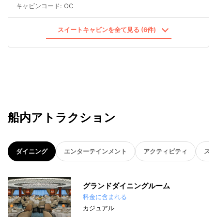
キャビンコード
:
OC
スイートキャビンを全て見る (6件)
船内アトラクション
ダイニング
エンターテインメント
アクティビティ
スパ
グランドダイニングルーム
料金に含まれる
カジュアル