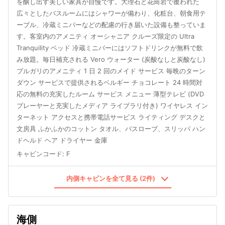
を醸し出す美しい家具が自慢です。大理石と花崗岩で覆われた
広々としたバスルームにはシャワーが備わり、化粧台、朝食用テ
ーブル、冷蔵ミニバーなどの配慮の行き届いた設備も整っていま
す。客室内のアメニティ オーシャニア クルーズ限定の Ultra
Tranquility ベッド 冷蔵ミニバーにはソフトドリンクが無料で飲
み放題。毎日補充される Vero ウォーター (炭酸なしと炭酸なし)
ブルガリのアメニティ 1 日 2 回のメイド サービス 毎晩のターン
ダウン サービスで提供されるベルギー チョコレート 24 時間対
応の無料の充実したルーム サービス メニュー 薄型テレビ (DVD
プレーヤーと充実したメディア ライブラリ付き) ワイヤレス イン
ターネット アクセスと携帯電話サービス ライティング デスクと
文房具 ふかふかのコットン タオル、バスローブ、スリッパ ハン
ドヘルド ヘア ドライヤー 金庫
キャビンコード
:
F
内側キャビンを全て見る (2件)
海側