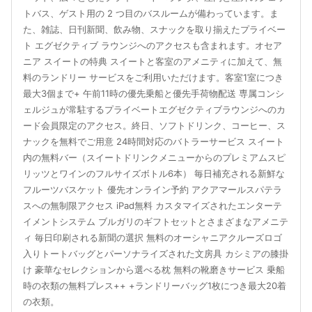
トバス、ゲスト用の 2 つ目のバスルームが備わっています。ま
た、雑誌、日刊新聞、飲み物、スナックを取り揃えたプライベー
ト エグゼクティブ ラウンジへのアクセスも含まれます。オセア
ニア スイートの特典 スイートと客室のアメニティに加えて、無
料のランドリー サービスをご利用いただけます。客室1室につき
最大3個まで+ 午前11時の優先乗船と優先手荷物配送 専属コンシ
ェルジュが常駐するプライベートエグゼクティブラウンジへのカ
ード会員限定のアクセス。終日、ソフトドリンク、コーヒー、ス
ナックを無料でご用意 24時間対応のバトラーサービス スイート
内の無料バー（スイートドリンクメニューからのプレミアムスピ
リッツとワインのフルサイズボトル6本） 毎日補充される新鮮な
フルーツバスケット 優先オンライン予約 アクアマールスパテラ
スへの無制限アクセス iPad無料 カスタマイズされたエンターテ
イメントシステム ブルガリのギフトセットとさまざまなアメニテ
ィ 毎日印刷される新聞の選択 無料のオーシャニアクルーズロゴ
入りトートバッグとパーソナライズされた文房具 カシミアの膝掛
け 豪華なセレクションから選べる枕 無料の靴磨きサービス 乗船
時の衣類の無料プレス++ +ランドリーバッグ1枚につき最大20着
の衣類。