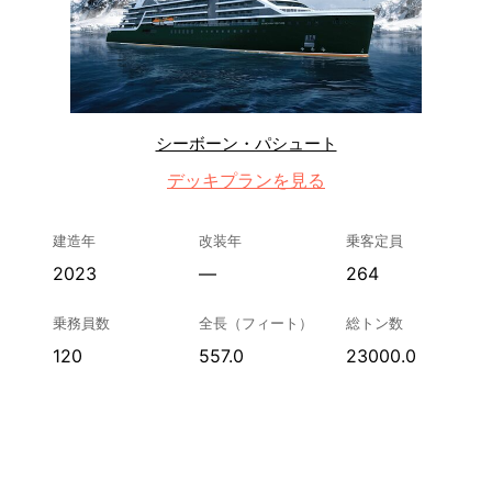
シーボーン・パシュート
デッキプランを見る
建造年
改装年
乗客定員
2023
—
264
乗務員数
全長（フィート）
総トン数
120
557.0
23000.0