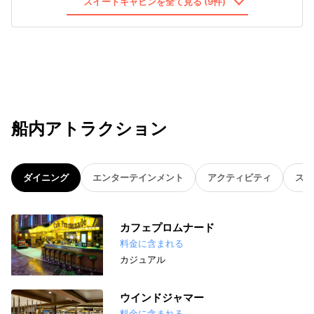
スイートキャビンを全て見る (9件)
船内アトラクション
ダイニング
エンターテインメント
アクティビティ
スパ
カフェプロムナード
料金に含まれる
カジュアル
ウインドジャマー
料金に含まれる