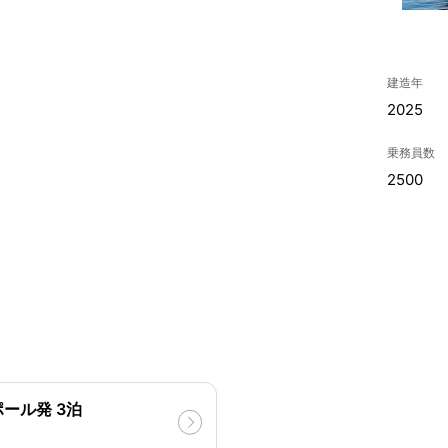
建造年
2025
乗務員数
2500
ール発 3泊