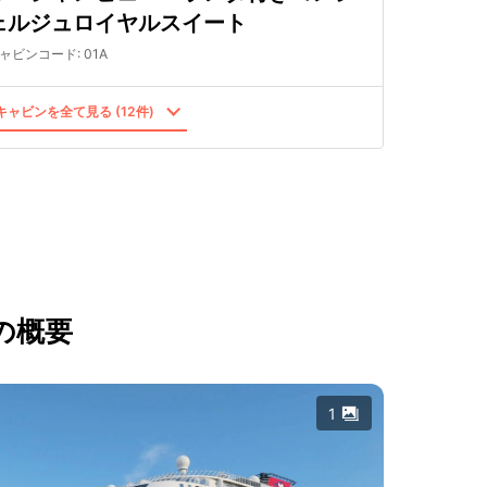
ェルジュロイヤルスイート
ャビンコード
:
01A
ャビンを全て見る (12件)
の概要
1