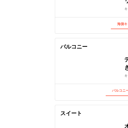
キ
海側キ
バルコニー
キ
バルコニー
スイート