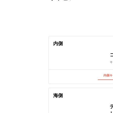
出発日
利用者数
2026/09/10
内側
キ
内側キ
海側