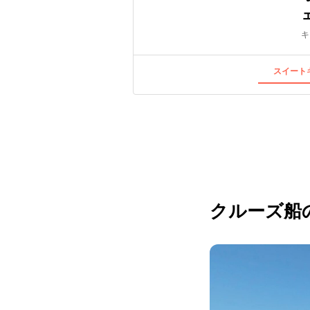
キ
スイートキ
クルーズ船