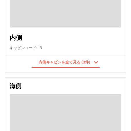
内側
キャビンコード
:
IB
内側キャビンを全て見る (3件)
海側