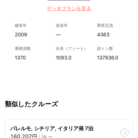
デッキプランを見る
建造年
改装年
乗客定員
2009
—
4363
乗務員数
全長（フィート）
総トン数
1370
1093.0
137936.0
類似したクルーズ
パレルモ, シチリア, イタリア発 7泊
160,207円
/ 1名 〜