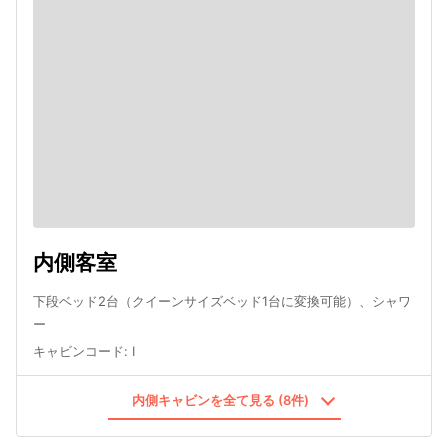
内側客室
下段ベッド2台（クイーンサイズベッド1台に変換可能）、シャワ
ー
キャビンコード
:
I
内側キャビンを全て見る (8件)