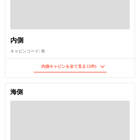
内側
キャビンコード
:
IB
内側キャビンを全て見る (3件)
海側