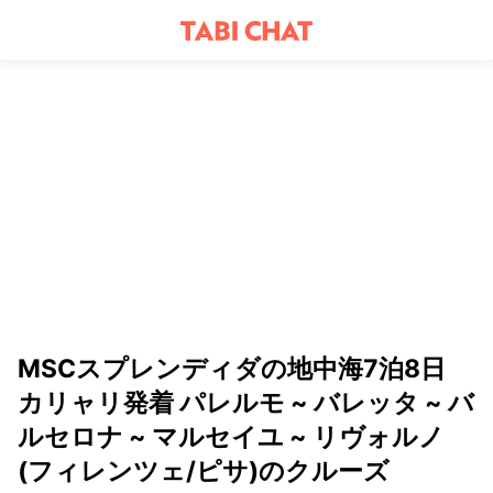
MSCスプレンディダの地中海7泊8日
カリャリ発着 パレルモ ~ バレッタ ~ バ
ルセロナ ~ マルセイユ ~ リヴォルノ
(フィレンツェ/ピサ)のクルーズ