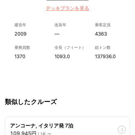
デッキプランを見る
建造年
改装年
乗客定員
2009
—
4363
乗務員数
全長（フィート）
総トン数
1370
1093.0
137936.0
類似したクルーズ
アンコーナ, イタリア発 7泊
109,945円
/ 1名 〜