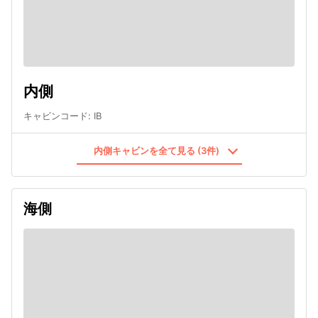
内側
キャビンコード
:
IB
内側キャビンを全て見る (3件)
海側