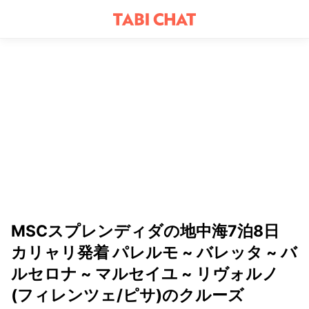
MSCスプレンディダの地中海7泊8日
カリャリ発着 パレルモ ~ バレッタ ~ バ
ルセロナ ~ マルセイユ ~ リヴォルノ
(フィレンツェ/ピサ)のクルーズ