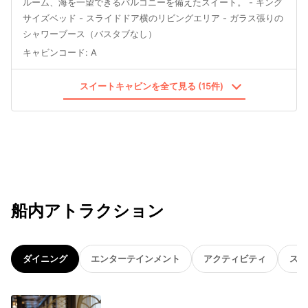
ルーム、海を一望できるバルコニーを備えたスイート。 - キング
サイズベッド - スライドドア横のリビングエリア - ガラス張りの
シャワーブース（バスタブなし）
キャビンコード
:
A
スイートキャビンを全て見る (15件)
船内アトラクション
ダイニング
エンターテインメント
アクティビティ
スパ