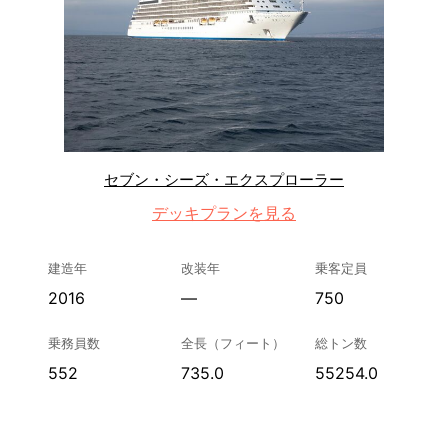
セブン・シーズ・エクスプローラー
デッキプランを見る
建造年
改装年
乗客定員
2016
—
750
乗務員数
全長（フィート）
総トン数
552
735.0
55254.0