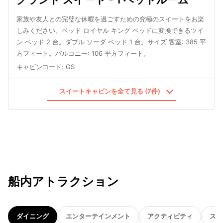
家族や友人との完璧な休暇を過ごすための究極のスイートをお楽
しみください。ベッド ロイヤル キング ベッドに変換できるツイ
ン ベッド 2 台。ダブル ソーダ ベッド 1 台。サイズ 客室: 385 平
方フィート。バルコニー: 106 平方フィート。
キャビンコード
:
GS
スイートキャビンを全て見る (7件)
船内アトラクション
ダイニング
エンターテインメント
アクティビティ
スパ