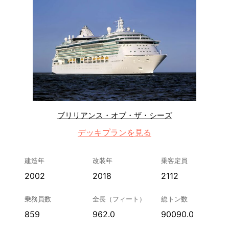
ブリリアンス・オブ・ザ・シーズ
デッキプランを見る
建造年
改装年
乗客定員
2002
2018
2112
乗務員数
全長（フィート）
総トン数
859
962.0
90090.0