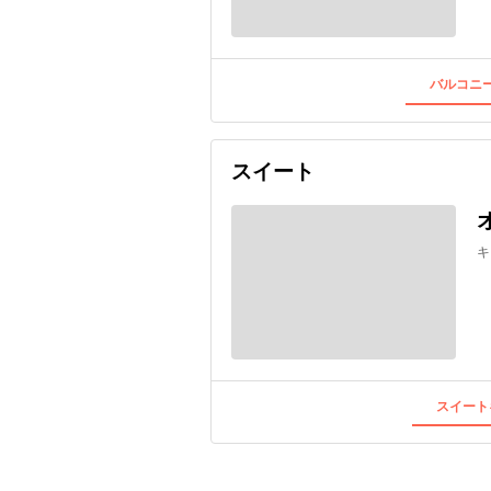
バルコニー
スイート
キ
スイート