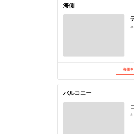
海側
キ
海側キ
バルコニー
キ