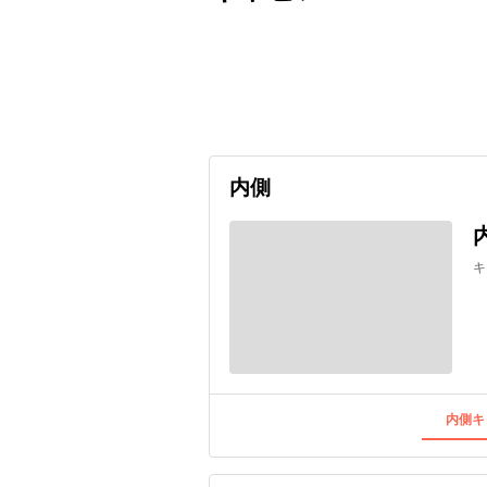
出発日
利用者数
undefined
内側
キ
内側キ