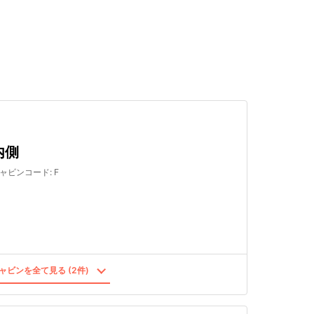
検索する
内側
ャビンコード
:
F
ャビンを全て見る (2件)