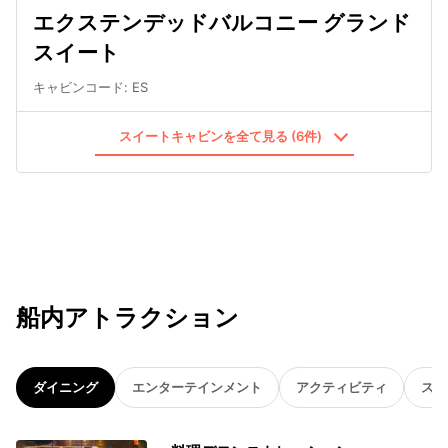
エクステンデッドバルコニー グランド
スイート
キャビンコード
:
ES
スイートキャビンを全て見る (6件)
船内アトラクション
ダイニング
エンターテインメント
アクティビティ
スパ