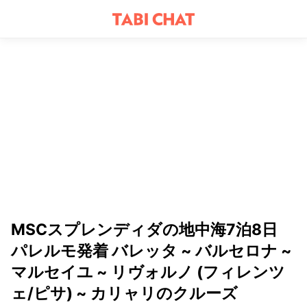
MSCスプレンディダの地中海7泊8日
パレルモ発着 バレッタ ~ バルセロナ ~
マルセイユ ~ リヴォルノ (フィレンツ
ェ/ピサ) ~ カリャリのクルーズ