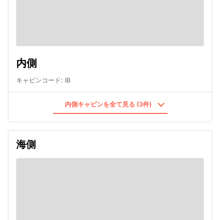
内側
キャビンコード
:
IB
内側キャビンを全て見る (3件)
海側