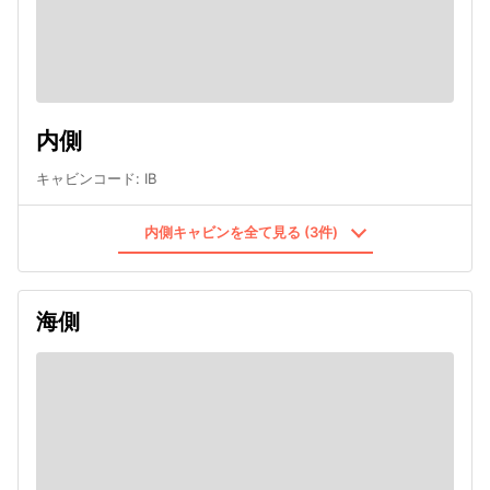
内側
キャビンコード
:
IB
内側キャビンを全て見る (3件)
海側