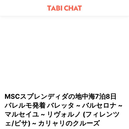
MSCスプレンディダの地中海7泊8日
パレルモ発着 バレッタ ~ バルセロナ ~
マルセイユ ~ リヴォルノ (フィレンツ
ェ/ピサ) ~ カリャリのクルーズ