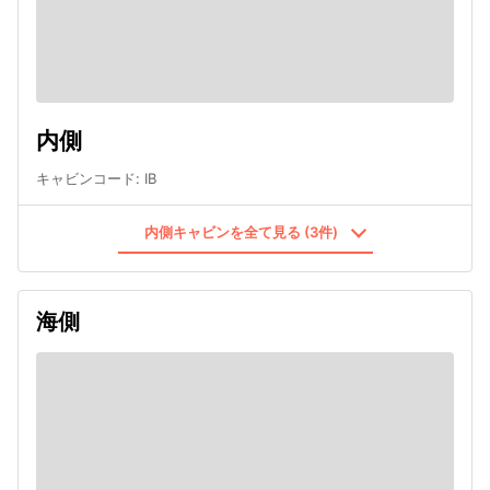
内側
キャビンコード
:
IB
内側キャビンを全て見る (3件)
海側