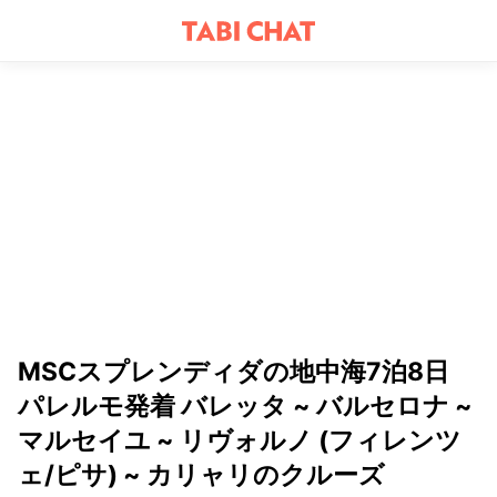
MSCスプレンディダの地中海7泊8日
パレルモ発着 バレッタ ~ バルセロナ ~
マルセイユ ~ リヴォルノ (フィレンツ
ェ/ピサ) ~ カリャリのクルーズ