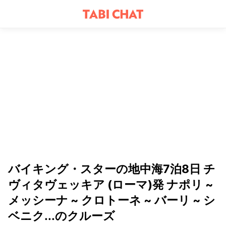
バイキング・スターの地中海7泊8日 チ
ヴィタヴェッキア (ローマ)発 ナポリ ~
メッシーナ ~ クロトーネ ~ バーリ ~ シ
ベニク...のクルーズ