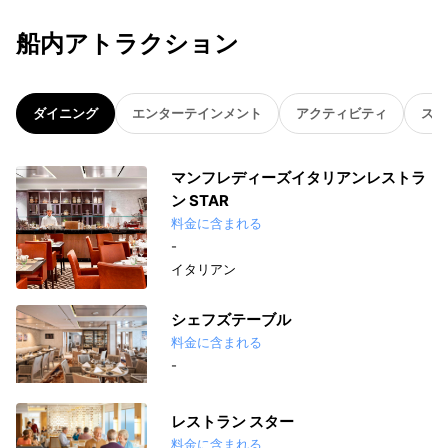
船内アトラクション
ダイニング
エンターテインメント
アクティビティ
スパ
マンフレディーズイタリアンレストラ
ン STAR
料金に含まれる
-
イタリアン
シェフズテーブル
料金に含まれる
-
レストラン スター
料金に含まれる