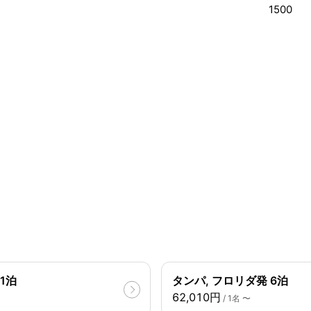
1500
1泊
タンパ, フロリダ発 6泊
62,010円
/ 1名 〜