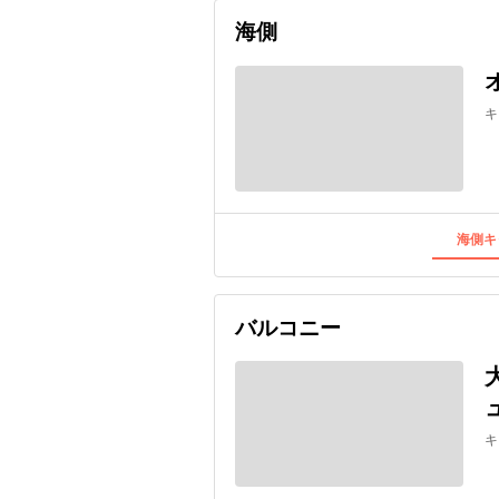
海側
キ
海側キ
バルコニー
キ