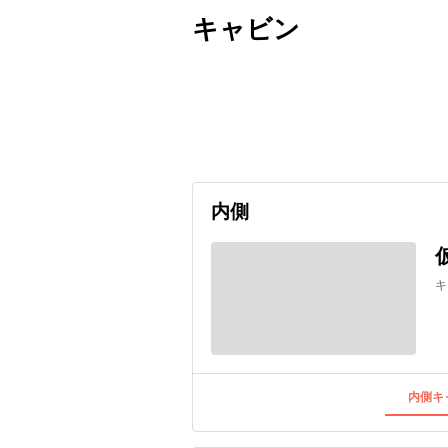
キャビン
出発日
利用者数
2027/01/15
内側
キ
内側キャ