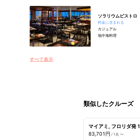
ソラリウムビストロ
料金に含まれる
カジュアル
地中海料理
すべて表示
類似したクルーズ
マイアミ, フロリダ発 1
83,701円
/ 1名 〜