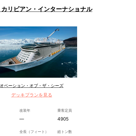
・カリビアン・インターナショナル
オベーション・オブ・ザ・シーズ
デッキプランを見る
改装年
乗客定員
—
4905
全長（フィート）
総トン数