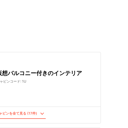
検索する
仮想バルコニー付きのインテリア
ャビンコード
:
1U
ビンを全て見る (17件)