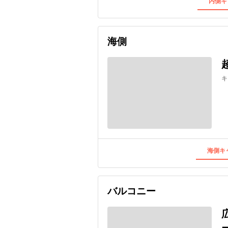
内側キ
海側
キ
海側キャ
バルコニー