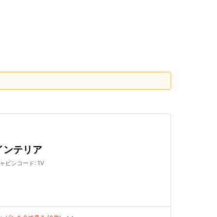
検索する
インテリア
ャビンコード
:
1V