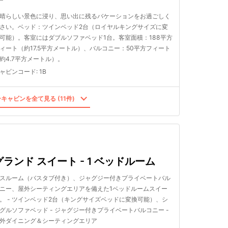
晴らしい景色に浸り、思い出に残るバケーションをお過ごしく
さい。ベッド：ツインベッド2台（ロイヤルキングサイズに変
可能）。客室にはダブルソファベッド1台。客室面積：188平方
ィート（約17.5平方メートル）、バルコニー：50平方フィート
約4.7平方メートル）。
ャビンコード
:
1B
キャビンを全て見る (11件)
グランド スイート - 1 ベッドルーム
スルーム（バスタブ付き）、ジャグジー付きプライベートバル
ニー、屋外シーティングエリアを備えた1ベッドルームスイー
。 - ツインベッド2台（キングサイズベッドに変換可能）、シ
グルソファベッド - ジャグジー付きプライベートバルコニー -
外ダイニング＆シーティングエリア