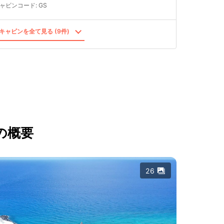
ャビンコード
:
GS
キャビンを全て見る (9件)
の概要
26