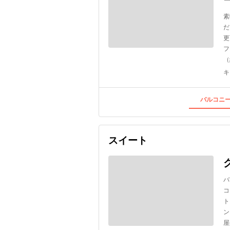
素
だ
更
フ
（
キ
バルコニー
スイート
バ
コ
ト
ン
屋