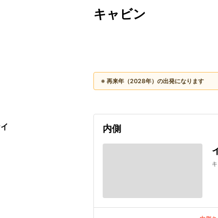
キャビン
出発日
利用者数
2028/04/10
※ 再来年（2028年）の出発になります
ケイ
内側
キ