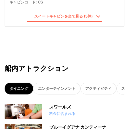
キャビンコード
:
CS
スイートキャビンを全て見る (5件)
船内アトラクション
ダイニング
エンターテインメント
アクティビティ
スパ
スワールズ
料金に含まれる
ブルーイグアナ カンティーナ