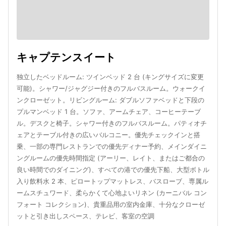
キャプテンスイート
独立したベッドルーム: ツインベッド 2 台 (キングサイズに変更
可能)。シャワー/ジャグジー付きのフルバスルーム。ウォークイ
ンクローゼット。リビングルーム: ダブルソファベッドと下段の
プルマンベッド 1 台。ソファ、アームチェア、コーヒーテーブ
ル。デスクと椅子。シャワー付きのフルバスルーム。パティオチ
ェアとテーブル付きの広いバルコニー。優先チェックインと搭
乗、一部の専門レストランでの優先ディナー予約、メインダイニ
ングルームの優先時間指定 (アーリー、レイト、またはご都合の
良い時間でのダイニング)、すべての港での優先下船、大型ボトル
入り飲料水 2 本、ピロートップマットレス、バスローブ、専属ル
ームスチュワード、柔らかくて心地よいリネン (カーニバル コン
フォート コレクション)、貴重品用の室内金庫、十分なクローゼ
ットと引き出しスペース、テレビ、客室の空調