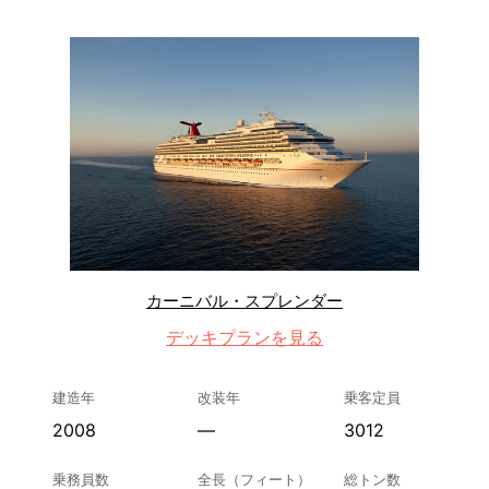
カーニバル・スプレンダー
デッキプランを見る
建造年
改装年
乗客定員
2008
—
3012
乗務員数
全長（フィート）
総トン数