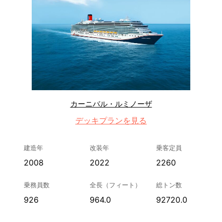
カーニバル・ルミノーザ
デッキプランを見る
建造年
改装年
乗客定員
2008
2022
2260
乗務員数
全長（フィート）
総トン数
926
964.0
92720.0