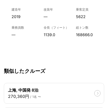
建造年
改装年
乗客定員
2019
—
5622
乗務員数
全長（フィート）
総トン数
—
1139.0
168666.0
類似したクルーズ
上海, 中国発 8泊
270,360円
/ 1名 〜