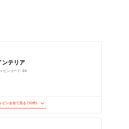
検索する
インテリア
ャビンコード
:
4A
ビンを全て見る (10件)