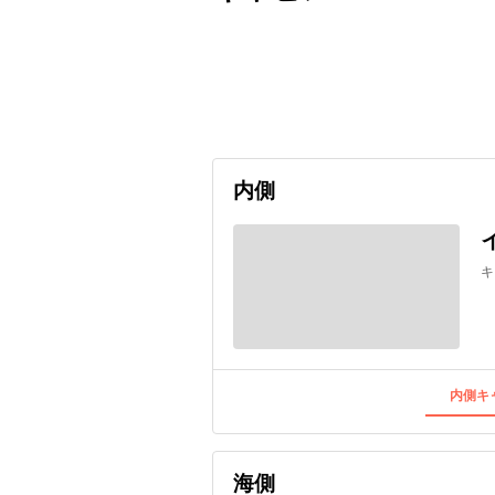
出発日
利用者数
2026/12/14
内側
キ
内側キャ
海側