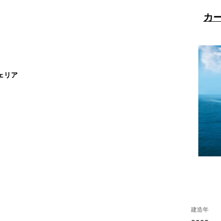
カ
ェリア
建造年