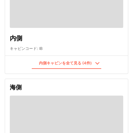
内側
キャビンコード
:
IB
内側キャビンを全て見る (4件)
海側