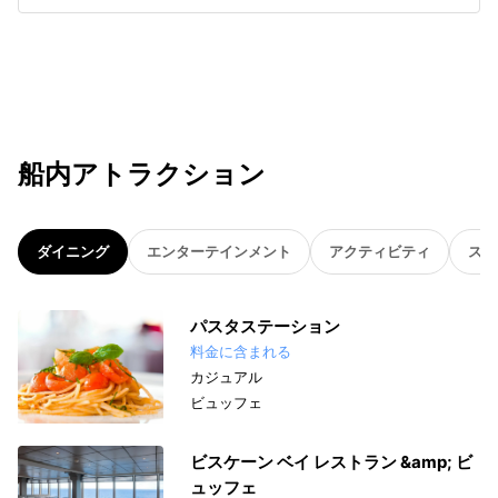
船内アトラクション
ダイニング
エンターテインメント
アクティビティ
スパ
パスタステーション
料金に含まれる
カジュアル
ビュッフェ
ビスケーン ベイ レストラン &amp; ビ
ュッフェ